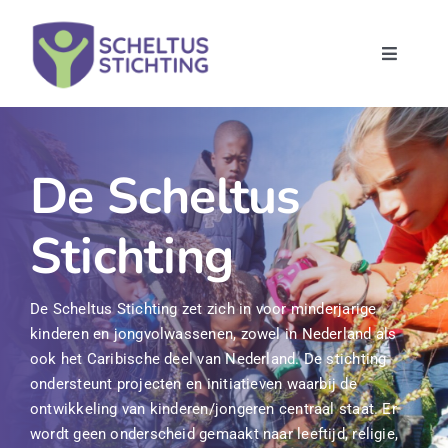
Skip
to
content
Toggle
Navigat
Home
Ondersteuning
De Scheltus
Stichting
Voorbeelden
Over ons
De Scheltus Stichting zet zich in voor minderjarige
kinderen en jongvolwassenen, zowel in Nederland als
ook het Caribische deel van Nederland. De stichting
Contact
ondersteunt projecten en initiatieven waarbij de
ontwikkeling van kinderen/jongeren centraal staat. Er
wordt geen onderscheid gemaakt naar leeftijd, religie,