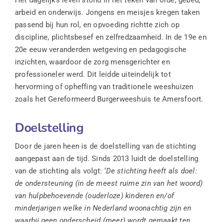
Het dagelijks leven stond in het teken van orde, gebed,
arbeid en onderwijs. Jongens en meisjes kregen taken
passend bij hun rol, en opvoeding richtte zich op
discipline, plichtsbesef en zelfredzaamheid. In de 19e en
20e eeuw veranderden wetgeving en pedagogische
inzichten, waardoor de zorg mensgerichter en
professioneler werd. Dit leidde uiteindelijk tot
hervorming of opheffing van traditionele weeshuizen
zoals het Gereformeerd Burgerweeshuis te Amersfoort.
Doelstelling
Door de jaren heen is de doelstelling van de stichting
aangepast aan de tijd. Sinds 2013 luidt de doelstelling
van de stichting als volgt:
‘De stichting heeft als doel:
de ondersteuning (in de meest ruime zin van het woord)
van hulpbehoevende (ouderloze) kinderen en/of
minderjarigen welke in Nederland woonachtig zijn en
waarbij geen onderscheid (meer) wordt gemaakt ten