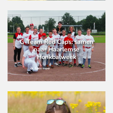
G-Team Red Caps: samen
naar Haarlemse
Honkbalweek
Lees meer